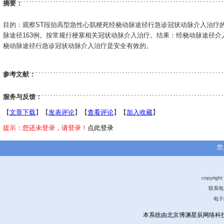
摘要：
目的：观察ST段抬高型急性心肌梗死经桡动脉途径行急诊冠状动脉介入治疗的
脉途径163例。按常规行梗塞相关冠状动脉介入治疗。结果：经桡动脉途径
桡动脉途径行急诊冠状动脉介入治疗是安全有效的。
参考文献：
服务与反馈：
【
文章下载
】【
发表评论
】【
查看评论
】【
加入收藏
】
提示：您还未登录，请登录！
点此登录
您
copyri
联系电话
电子
本系统由北京博渊星辰网络科