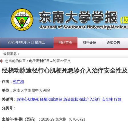
2026年08月07日 星期五
网站首页
期刊介绍
通知公告
最新消息：
您当前的位置：
电子期刊栏目
→论著>>正文
经桡动脉途径行心肌梗死急诊介入治疗安全性及
作者：
苑广梅
单位：
东南大学附属中大医院
关键词：
急性心肌梗死
经桡动脉途径
急诊冠状动脉介入治疗
安全性
疗效
分类号：
出版年·卷·期（页码）：
2010·29·第六期（670-672）